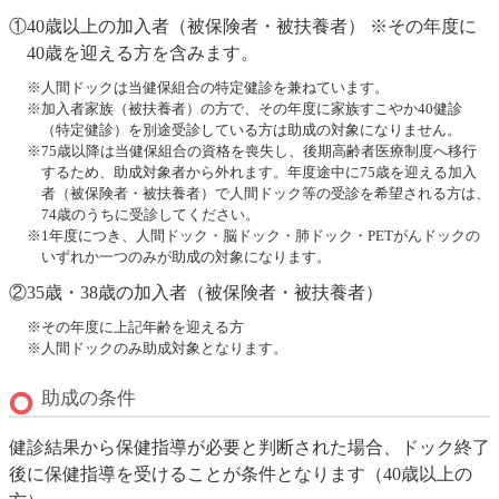
①40歳以上の加入者（被保険者・被扶養者） ※その年度に
40歳を迎える方を含みます。
※人間ドックは当健保組合の特定健診を兼ねています。
※
加入者家族（被扶養者）
の方で、その年度に家族すこやか40健診
（特定健診）を別途受診している方は助成の対象になりません。
※75歳以降は当健保組合の資格を喪失し、後期高齢者医療制度へ移行
するため、助成対象者から外れます。年度途中に75歳を迎える加入
者（被保険者・被扶養者）で人間ドック等の受診を希望される方は、
74歳のうちに受診してください。
※1年度につき、人間ドック・脳ドック・肺ドック・PETがんドックの
いずれか一つのみが助成の対象になります。
②35歳・38歳の加入者（被保険者・被扶養者）
※その年度に上記年齢を迎える方
※人間ドックのみ助成対象となります。
助成の条件
健診結果から保健指導が必要と判断された場合、ドック終了
後に保健指導を受けることが条件となります（40歳以上の